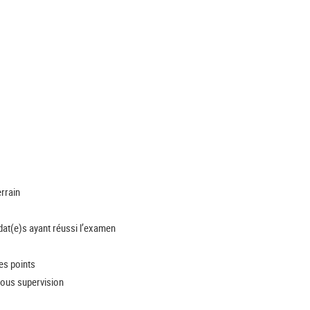
errain
at(e)s ayant réussi l’examen
es points
sous supervision