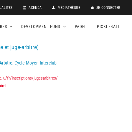
UALITÉS
AGENDA
MÉDIATHÈQUE
SE CONNECTER
DRES
DEVELOPMENT FUND
PADEL
PICKLEBALL
e et juge-arbitre)
rbitre, Cycle Moyen Interclub
c.lu/fr/inscriptions/jugesarbitres/
html