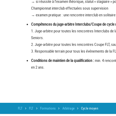
→ si réussite à l’examen théorique, statut « stagiaire » 
Championnat interclub effectuées sous supervision
→ examen pratique : une rencontre interclub en solitaire
Compétences du juge-arbitre Interclubs/Coupe de cycle
1. Juge-arbitre pour toutes les rencontres Interclubs de la
Seniors.
2. Juge-arbitre pour toutes les rencontres Coupe FLT, sa
3. Responsable terrain pour tous les événements de la F
Conditions de maintien de la qualification :
min. 4 rencont
en 2 ans.
FLT
FLT
Formations
Arbitrage
Cycle moyen