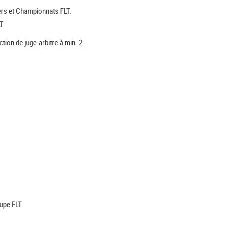
ters et Championnats FLT.
LT
tion de juge-arbitre à min. 2
oupe FLT