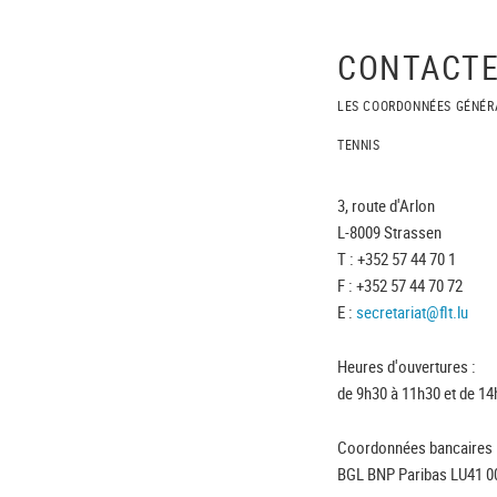
CONTACTE
LES COORDONNÉES GÉNÉR
TENNIS
3, route d'Arlon
L-8009 Strassen
T : +352 57 44 70 1
F : +352 57 44 70 72
E :
secretariat@flt.lu
Heures d'ouvertures :
de 9h30 à 11h30 et de 14
Coordonnées bancaires 
BGL BNP Paribas LU41 0