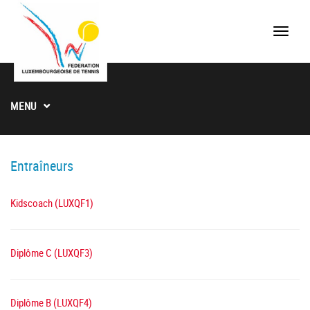
Toggle
naviga
MENU
Entraîneurs
Kidscoach (LUXQF1)
Diplôme C (LUXQF3)
Diplôme B (LUXQF4)