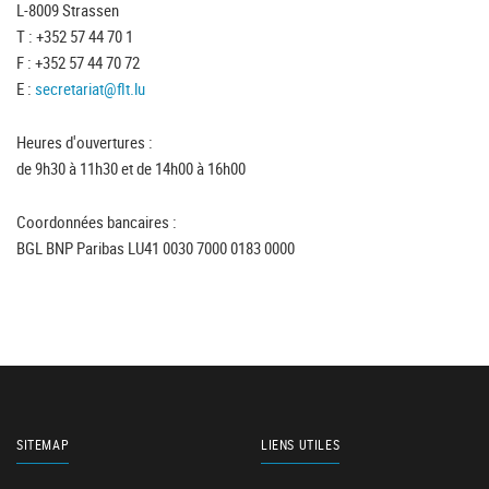
L-8009 Strassen
T : +352 57 44 70 1
F : +352 57 44 70 72
E :
secretariat@flt.lu
Heures d'ouvertures :
de 9h30 à 11h30 et de 14h00 à 16h00
Coordonnées bancaires :
BGL BNP Paribas LU41 0030 7000 0183 0000
SITEMAP
LIENS UTILES