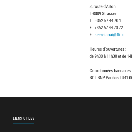
3, route d'Arlon
L-8009 Strassen
T : +352 57 44 70 1
F : +352 57 44 70 72
E :
secretariat@flt.lu
Heures d'ouvertures :
de 9h30 à 11h30 et de 14
Coordonnées bancaires 
BGL BNP Paribas LU41 0
LIENS UTILES