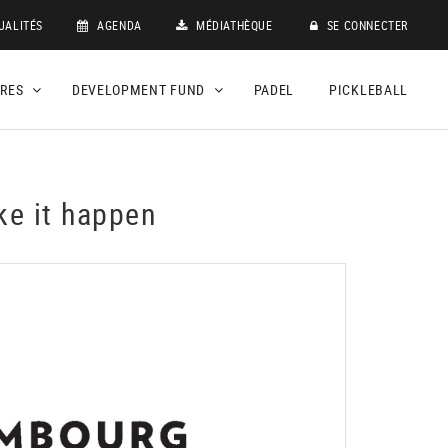
UALITÉS
AGENDA
MÉDIATHÈQUE
SE CONNECTER
DRES
DEVELOPMENT FUND
PADEL
PICKLEBALL
ke it happen