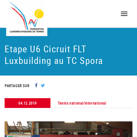
Toggle
naviga
Etape U6 Cicruit FLT
Luxbuilding au TC Spora
PARTAGER SUR
04.12.2019
Tennis national/international