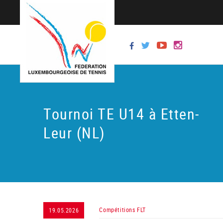
Tournoi TE U14 à Etten-
Leur (NL)
Compétitions FLT
19.05.2026