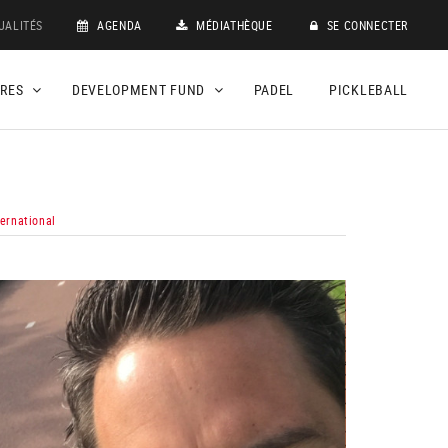
UALITÉS
AGENDA
MÉDIATHÈQUE
SE CONNECTER
DRES
DEVELOPMENT FUND
PADEL
PICKLEBALL
ternational