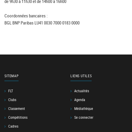
de 9h30 à 11h30 et de 14h00 à 16h00
Coordonnées bancaires :
BGL BNP Paribas LU41 0030 7000 0183 0000
SITEMAP
LIENS UTILES
FLT
Actualités
Clubs
Agenda
Classement
Médiathèque
Compétitions
Se connecter
Cadres