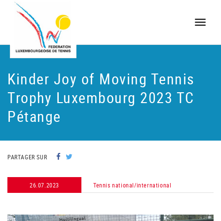
Toggle
naviga
Kinder Joy of Moving Tennis
Trophy Luxembourg 2023 TC
Pétange
PARTAGER SUR
26.07.2023
Tennis national/international