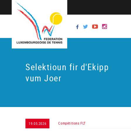
Selektioun fir d'Ekipp
vum Joer
Compétitions FLT
19.05.2026