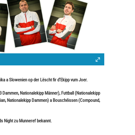
ika a Slowenien op der Lëscht fir d'Ekipp vum Joer.
3x3 Dammen, Nationalekipp Männer), Futtball (Nationalekipp
 Lian, Nationalekipp Dammen) a Bouschéissen (Compound,
ds Night zu Munneref bekannt.