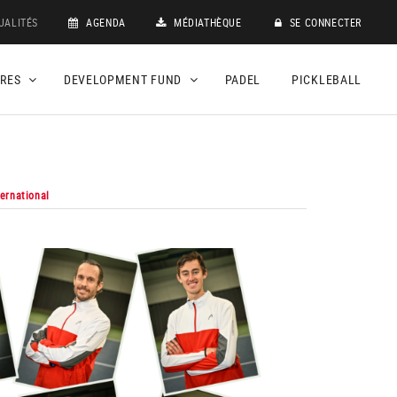
UALITÉS
AGENDA
MÉDIATHÈQUE
SE CONNECTER
DRES
DEVELOPMENT FUND
PADEL
PICKLEBALL
ternational