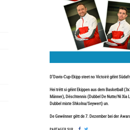
D'Davis-Cup-Ekipp steet no Victoirë géint Südafr
Hei trëtt si géint Ekippen aus dem Basketball (
Männer), Dëschtennis (Dubbel De Nutte/Ni Xia
Dubbel mixte Shkolna/Seywert) un.
De Gewënner gëtt de 7. Dezember bei der Awar
PARTAGER SUR