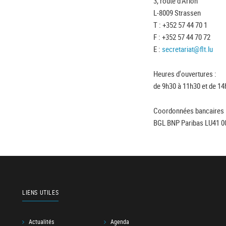
3, route d'Arlon
L-8009 Strassen
T : +352 57 44 70 1
F : +352 57 44 70 72
E :
secretariat@flt.lu
Heures d'ouvertures :
de 9h30 à 11h30 et de 14
Coordonnées bancaires 
BGL BNP Paribas LU41 0
LIENS UTILES
Actualités
Agenda