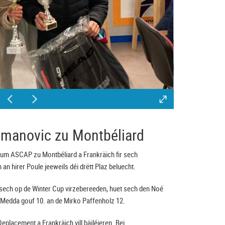
Osmanovic zu Montbéliard
um ASCAP zu Montbéliard a Frankräich fir sech
an hirer Poule jeeweils déi drëtt Plaz beluecht.
r sech op de Winter Cup virzebereeden, huet sech den Noé
 Medda gouf 10. an de Mirko Paffenholz 12.
eplacement a Frankräich vill bäiléieren. Bei