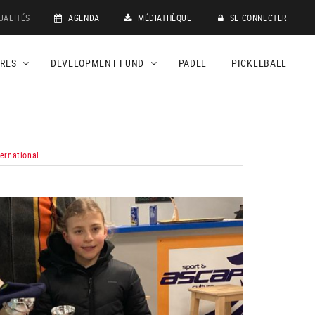
UALITÉS
AGENDA
MÉDIATHÈQUE
SE CONNECTER
DRES
DEVELOPMENT FUND
PADEL
PICKLEBALL
ternational