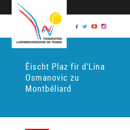
Éischt Plaz fir d'Lina
Osmanovic zu
Montbéliard