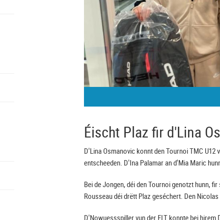
Éischt Plaz fir d'Lina 
D'Lina Osmanovic konnt den Tournoi TMC U12 v
entscheeden. D'Ina Palamar an d'Mia Maric hunn 
Bei de Jongen, déi den Tournoi genotzt hunn, fi
Rousseau déi drëtt Plaz geséchert. Den Nicolas
D'Nowuessspiller vun der FLT konnte bei hirem D