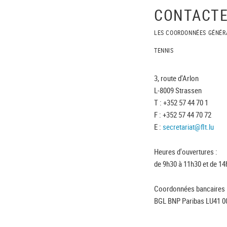
CONTACTE
LES COORDONNÉES GÉNÉR
TENNIS
3, route d'Arlon
L-8009 Strassen
T : +352 57 44 70 1
F : +352 57 44 70 72
E :
secretariat@flt.lu
Heures d'ouvertures :
de 9h30 à 11h30 et de 14
Coordonnées bancaires 
BGL BNP Paribas LU41 0