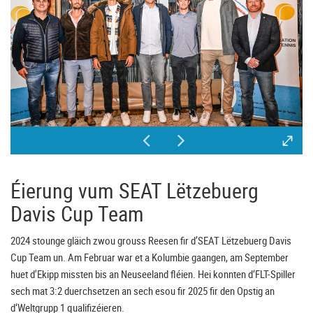
Éierung vum SEAT Lëtzebuerg
Davis Cup Team
2024 stounge gläich zwou grouss Reesen fir d’SEAT Lëtzebuerg Davis
Cup Team un. Am Februar war et a Kolumbie gaangen, am September
huet d'Ekipp missten bis an Neuseeland fléien. Hei konnten d‘FLT-Spiller
sech mat 3:2 duerchsetzen an sech esou fir 2025 fir den Opstig an
d‘Weltgrupp 1 qualifizéieren.