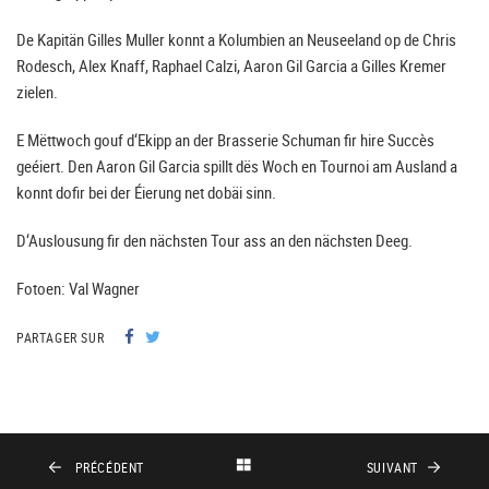
De Kapitän Gilles Muller konnt a Kolumbien an Neuseeland op de Chris
Rodesch, Alex Knaff, Raphael Calzi, Aaron Gil Garcia a Gilles Kremer
zielen.
E Mëttwoch gouf d‘Ekipp an der Brasserie Schuman fir hire Succès
geéiert. Den Aaron Gil Garcia spillt dës Woch en Tournoi am Ausland a
konnt dofir bei der Éierung net dobäi sinn.
D‘Auslousung fir den nächsten Tour ass an den nächsten Deeg.
Fotoen: Val Wagner
PARTAGER SUR
PRÉCÉDENT
SUIVANT