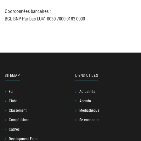
Coordonnées bancaires :
BGL BNP Paribas LU41 0030 7000 0183 0000
SITEMAP
LIENS UTILES
FLT
Actualités
Clubs
Agenda
Classement
Médiathèque
Compétitions
Se connecter
Cadres
Development Fund