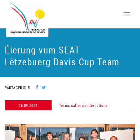
Toggle
naviga
Éierung vum SEAT
Lëtzebuerg Davis Cup Team
PARTAGER SUR
26.09.2024
Tennis national/international