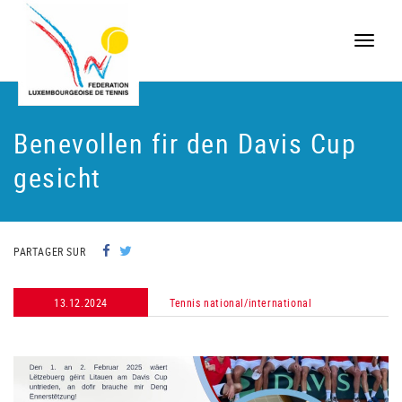
Toggle
naviga
Benevollen fir den Davis Cup
gesicht
PARTAGER SUR
13.12.2024
Tennis national/international