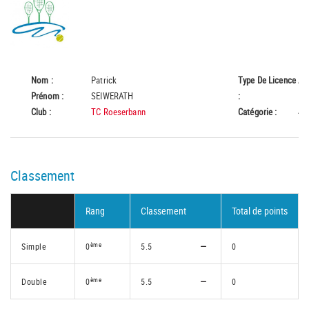
Nom :
Patrick
Type De Licence
A
Prénom :
SEIWERATH
:
Club :
TC Roeserbann
Catégorie :
45
Classement
Rang
Classement
Total de points
ème
Simple
0
5.5
0
ème
Double
0
5.5
0