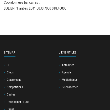
Coordonnées bancaires :
BGL BNP Paribas LU41 0030 7000 0183 0000
SITEMAP
LIENS UTILES
FLT
Actualités
Clubs
Agenda
Classement
Médiathèque
Compétitions
Se connecter
Cadres
Development Fund
Padel