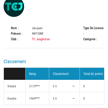
Nom :
Jacques
Type De Licence
A
Prénom :
ANTOINE
:
Club :
TC Junglinster
Catégorie :
65
Classement
Rang
Classement
Total de points
ème
Simple
2173
5.5
0
ème
Double
1969
5.5
0