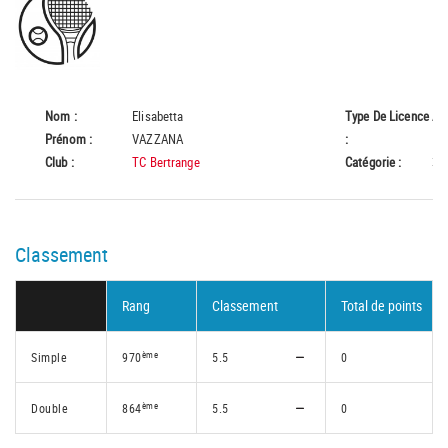
Nom :
Elisabetta
Type De Licence
A
Prénom :
VAZZANA
:
Club :
TC Bertrange
Catégorie :
35
Classement
Rang
Classement
Total de points
ème
Simple
970
5.5
0
ème
Double
864
5.5
0