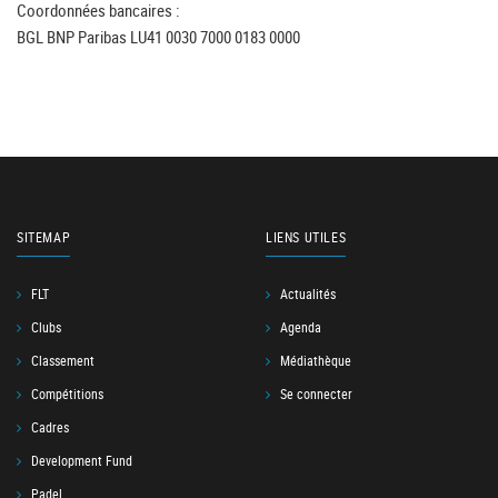
Coordonnées bancaires :
BGL BNP Paribas LU41 0030 7000 0183 0000
SITEMAP
LIENS UTILES
FLT
Actualités
Clubs
Agenda
Classement
Médiathèque
Compétitions
Se connecter
Cadres
Development Fund
Padel