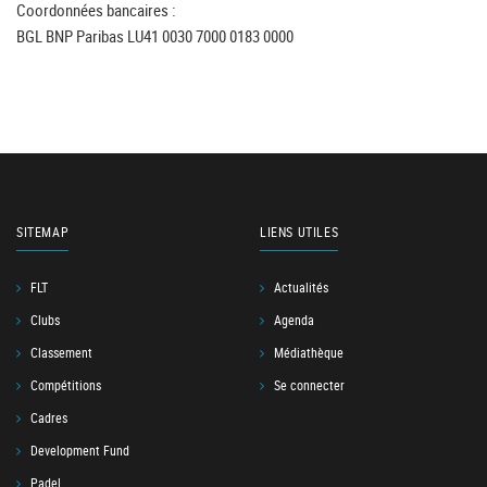
Coordonnées bancaires :
BGL BNP Paribas LU41 0030 7000 0183 0000
SITEMAP
LIENS UTILES
FLT
Actualités
Clubs
Agenda
Classement
Médiathèque
Compétitions
Se connecter
Cadres
Development Fund
Padel