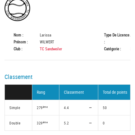
Nom :
Larissa
Type De Licence
A
Prénom :
WILWERT
:
Club :
TC Sandweiler
Catégorie :
Se
Classement
Rang
Classement
Total de points
ème
Simple
279
4.4
50
ème
Double
329
5.2
0