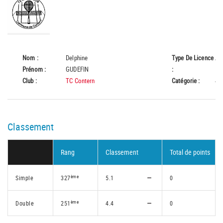
Nom :
Delphine
Type De Licence
A
Prénom :
GUDEFIN
:
Club :
TC Contern
Catégorie :
45
Classement
Rang
Classement
Total de points
ème
Simple
327
5.1
0
ème
Double
251
4.4
0