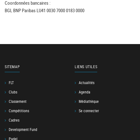
Coordonnées bancaires :
BGL BNP Paribas LU41 0030 7000 0183 0000
SITEMAP
LIENS UTILES
FLT
Actualités
Clubs
Agenda
Classement
Médiathèque
Compétitions
Se connecter
Cadres
Development Fund
Padel