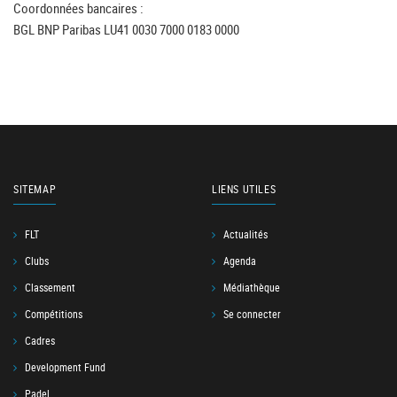
Coordonnées bancaires :
BGL BNP Paribas LU41 0030 7000 0183 0000
SITEMAP
LIENS UTILES
FLT
Actualités
Clubs
Agenda
Classement
Médiathèque
Compétitions
Se connecter
Cadres
Development Fund
Padel