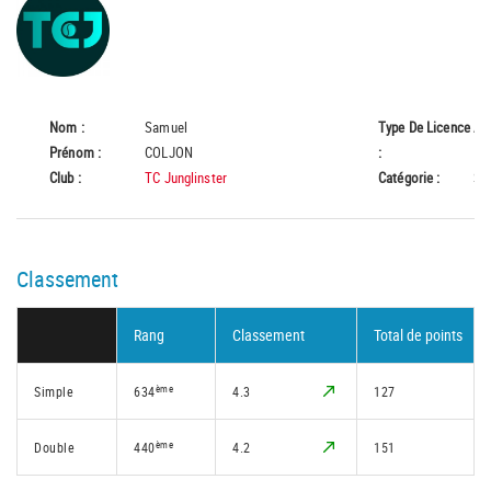
Nom :
Samuel
Type De Licence
A
Prénom :
COLJON
:
Club :
TC Junglinster
Catégorie :
Se
Classement
Rang
Classement
Total de points
ème
Simple
634
4.3
127
ème
Double
440
4.2
151