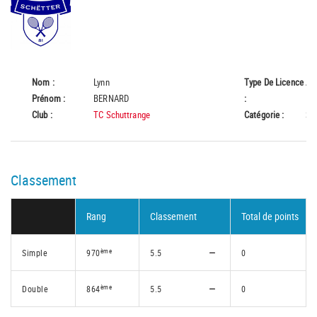
Nom :
Lynn
Type De Licence
A
Prénom :
BERNARD
:
Club :
TC Schuttrange
Catégorie :
Se
Classement
Rang
Classement
Total de points
ème
Simple
970
5.5
0
ème
Double
864
5.5
0