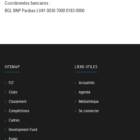
Coordonnées bancaires :
BGL BNP Paribas LU41 0030 7000 0183 0000
SITEMAP
LIENS UTILES
FLT
Actualités
Clubs
Agenda
Classement
Médiathèque
Compétitions
Se connecter
Cadres
Development Fund
Padel