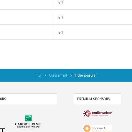
6.1
6.1
6.1
FLT
Classement
Fiche joueurs
SORS
PREMIUM SPONSORS