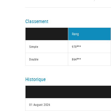
Classement
Rang
ème
Simple
970
ème
Double
864
Historique
01 August 2026