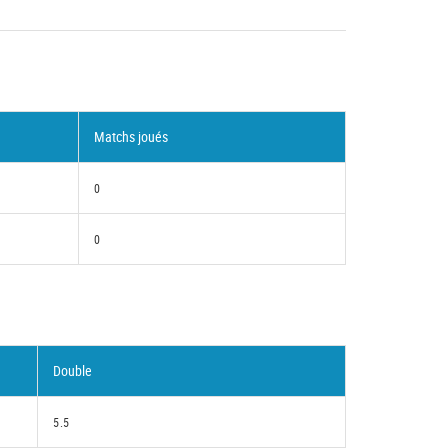
Matchs joués
0
0
Double
5.5