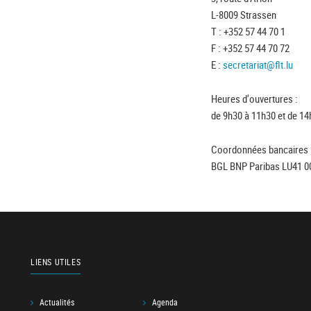
L-8009 Strassen
T : +352 57 44 70 1
F : +352 57 44 70 72
E :
secretariat@flt.lu
Heures d'ouvertures :
de 9h30 à 11h30 et de 14
Coordonnées bancaires 
BGL BNP Paribas LU41 0
LIENS UTILES
Actualités
Agenda