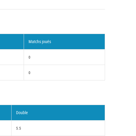
Matchs joués
0
0
Double
5.5