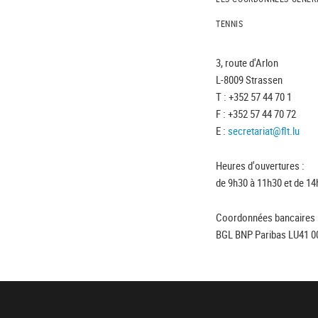
TENNIS
3, route d'Arlon
L-8009 Strassen
T : +352 57 44 70 1
F : +352 57 44 70 72
E :
secretariat@flt.lu
Heures d'ouvertures :
de 9h30 à 11h30 et de 14
Coordonnées bancaires 
BGL BNP Paribas LU41 0