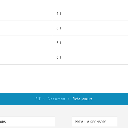
6.1
6.1
6.1
6.1
FLT
Classement
Fiche joueurs
SORS
PREMIUM SPONSORS