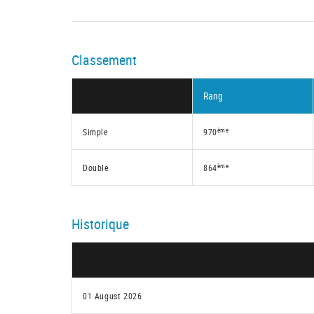
Classement
Rang
ème
Simple
970
ème
Double
864
Historique
01 August 2026