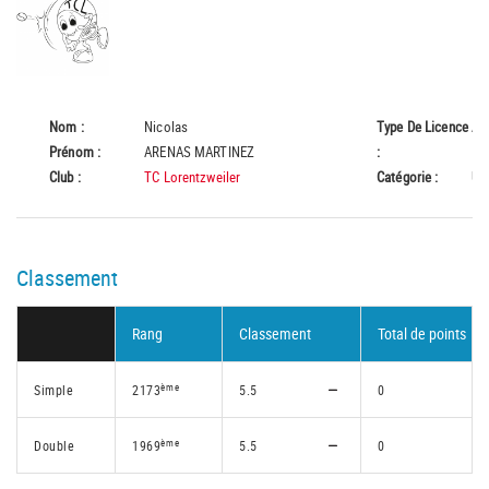
Nom :
Nicolas
Type De Licence
A
Prénom :
ARENAS MARTINEZ
:
Club :
TC Lorentzweiler
Catégorie :
U1
Classement
Rang
Classement
Total de points
ème
Simple
2173
5.5
0
ème
Double
1969
5.5
0