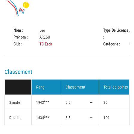
Nom :
Léo
Type De Licence
A
Prénom :
ARESU
:
Club :
TC Esch
Catégorie :
U1
Classement
Rang
Classement
Total de points
ème
Simple
1942
5.5
20
ème
Double
1634
5.5
100