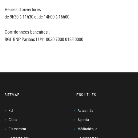
Heures d'ouvertures :
de 9h30 à 11h30 et de 14h00 à 16h00
Coordonnées bancaires :
BGL BNP Paribas LU41 0030 7000 0183 0000
SITEMAP
LIENS UTILES
FLT
Actualités
Clubs
Agenda
Classement
Médiathèque
Compétitions
Se connecter