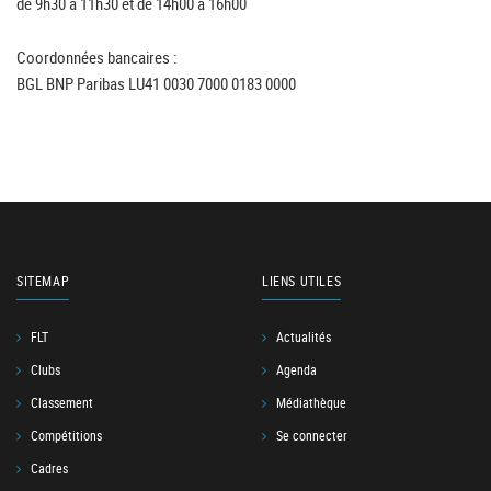
de 9h30 à 11h30 et de 14h00 à 16h00
Coordonnées bancaires :
BGL BNP Paribas LU41 0030 7000 0183 0000
SITEMAP
LIENS UTILES
FLT
Actualités
Clubs
Agenda
Classement
Médiathèque
Compétitions
Se connecter
Cadres