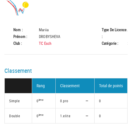
Nom :
Mariia
Type De Licence
A
Prénom :
DROBYSHEVA
:
Club :
TC Esch
Catégorie :
Se
Classement
Rang
Classement
Total de points
ème
Simple
0
0.pro
0
ème
Double
0
1.elite
0