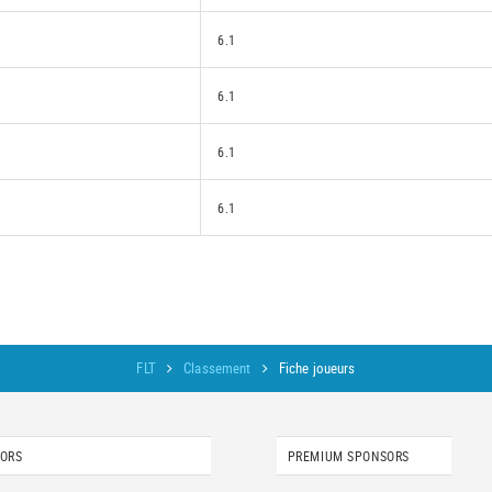
6.1
6.1
6.1
6.1
FLT
Classement
Fiche joueurs
SORS
PREMIUM SPONSORS