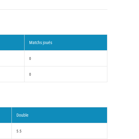
Matchs joués
0
0
Double
5.5