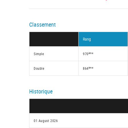
Classement
Rang
ème
Simple
970
ème
Double
864
Historique
01 August 2026