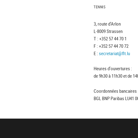
TENNIS
3, route d'Arlon
L-8009 Strassen
T : +352 57 44 70 1
F : +352 57 44 70 72
E :
secretariat@flt.lu
Heures d'ouvertures :
de 9h30 à 11h30 et de 14
Coordonnées bancaires 
BGL BNP Paribas LU41 0