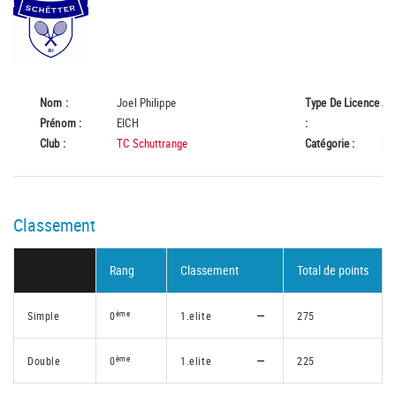
Nom :
Joel Philippe
Type De Licence
A
Prénom :
EICH
:
Club :
TC Schuttrange
Catégorie :
Se
Classement
Rang
Classement
Total de points
ème
Simple
0
1.elite
275
ème
Double
0
1.elite
225