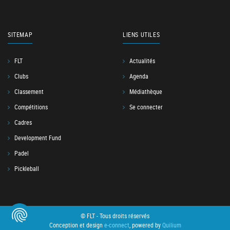
SITEMAP
LIENS UTILES
FLT
Actualités
Clubs
Agenda
Classement
Médiathèque
Compétitions
Se connecter
Cadres
Development Fund
Padel
Pickleball
© FLT - Tous droits réservés
Conception et design
e-connect
, powered by
Quilium