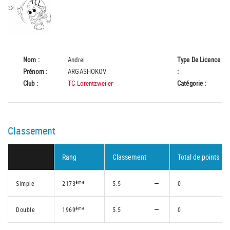
Nom :
Andrei
Type De Licence
A
Prénom :
ARGASHOKOV
:
Club :
TC Lorentzweiler
Catégorie :
U8
Classement
Rang
Classement
Total de points
ème
Simple
2173
5.5
0
ème
Double
1969
5.5
0