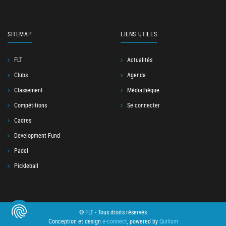
SITEMAP
LIENS UTILES
FLT
Actualités
Clubs
Agenda
Classement
Médiathèque
Compétitions
Se connecter
Cadres
Development Fund
Padel
Pickleball
© FLT - Tous droits réservés
Conception et design
e-connect
, powered by
Quilium