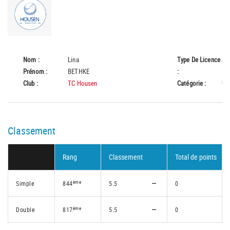
Nom :
Lina
Type De Licence
A
Prénom :
BETHKE
:
Club :
TC Housen
Catégorie :
U1
Classement
Rang
Classement
Total de points
ème
Simple
844
5.5
0
ème
Double
817
5.5
0