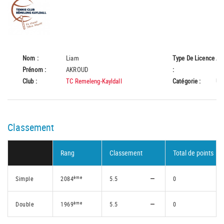
Nom :
Liam
Type De Licence
A
Prénom :
AKROUD
:
Club :
TC Remeleng-Kayldall
Catégorie :
U1
Classement
Rang
Classement
Total de points
ème
Simple
2084
5.5
0
ème
Double
1969
5.5
0