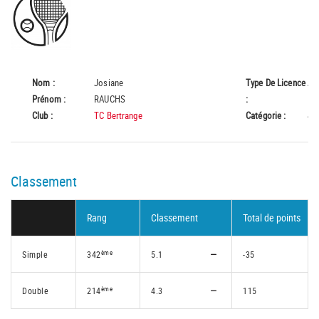
Nom :
Josiane
Type De Licence
A
Prénom :
RAUCHS
:
Club :
TC Bertrange
Catégorie :
45
Classement
Rang
Classement
Total de points
ème
Simple
342
5.1
-35
ème
Double
214
4.3
115