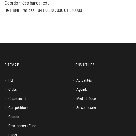
Coordonnées bancaires :
BGL BNP Paribas LU41 0030 7000 0183 0000
SITEMAP
LIENS UTILES
FLT
Actualités
Clubs
Agenda
Classement
Médiathèque
Compétitions
Se connecter
Cadres
Development Fund
Padel