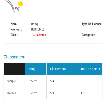
Nom :
Romy
Type De Licence
A
Prénom :
BERTEMES
:
Club :
TC Schieren
Catégorie :
35
Classement
Rang
Classement
Total de points
ème
Simple
527
5.4
0
ème
Double
360
5.3
115