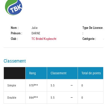
Nom :
Julie
Type De Licence
A
Prénom :
DARNE
:
Club :
TC Bridel/Koplescht
Catégorie :
45
Classement
Rang
Classement
Total de points
ème
Simple
970
5.5
0
ème
Double
864
5.5
0