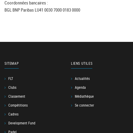
Coordonnées bancaires :
BGL BNP Paribas LU41 0030 7000 0183 0000
SITEMAP
LIENS UTILES
FLT
Actualités
Clubs
Agenda
Classement
Médiathèque
Compétitions
Se connecter
Cadres
Development Fund
Padel