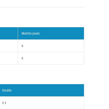
Matchs joués
0
0
Double
3.3