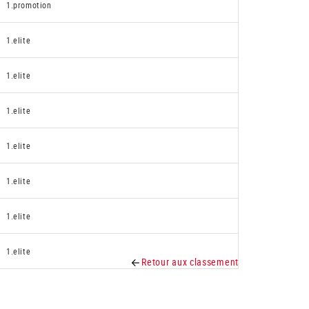
1.promotion
1.elite
1.elite
1.elite
1.elite
1.elite
1.elite
1.elite
Retour aux classement