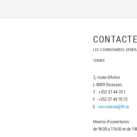
CONTACTE
LES COORDONNÉES GÉNÉR
TENNIS
3, route d'Arlon
L-8009 Strassen
T : +352 57 44 70 1
F : +352 57 44 70 72
E :
secretariat@flt.lu
Heures d'ouvertures :
de 9h30 à 11h30 et de 14