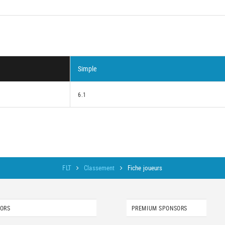
Simple
6.1
FLT
Classement
Fiche joueurs
SORS
PREMIUM SPONSORS