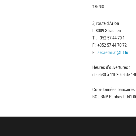
TENNIS
3, route d'Arlon
L-8009 Strassen
T : +352 57 44 70 1
F : +352 57 44 70 72
E :
secretariat@flt.lu
Heures d'ouvertures :
de 9h30 à 11h30 et de 14
Coordonnées bancaires 
BGL BNP Paribas LU41 0