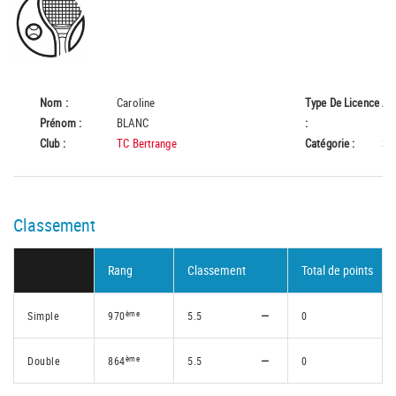
Nom :
Caroline
Type De Licence
A
Prénom :
BLANC
:
Club :
TC Bertrange
Catégorie :
Se
Classement
Rang
Classement
Total de points
ème
Simple
970
5.5
0
ème
Double
864
5.5
0