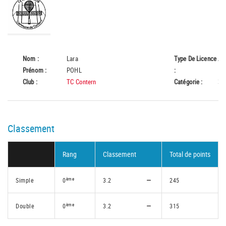
Nom :
Lara
Type De Licence
A
Prénom :
POHL
:
Club :
TC Contern
Catégorie :
35
Classement
Rang
Classement
Total de points
ème
Simple
0
3.2
245
ème
Double
0
3.2
315