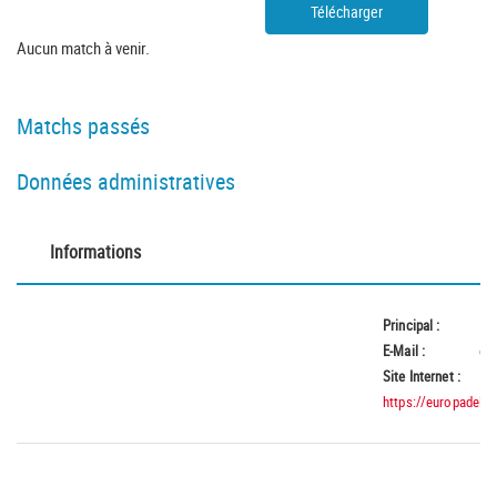
Télécharger
Aucun match à venir.
Matchs passés
Données administratives
Informations
Principal :
E-Mail :
ep
Site Internet :
https://europadel