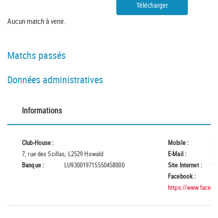
Télécharger
Aucun match à venir.
Matchs passés
Données administratives
Informations
Club-House :
Mobile :
62
7, rue des Scillas, L2529 Howald
E-Mail :
lb
Banque :
LU930019715550458000
Site Internet :
www
Facebook :
https://www.faceboo