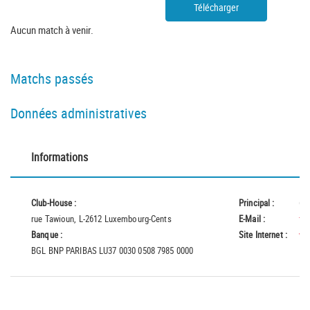
Télécharger
Aucun match à venir.
Matchs passés
Données administratives
Informations
Club-House :
Principal :
66
rue Tawioun, L-2612 Luxembourg-Cents
E-Mail :
fc
Banque :
Site Internet :
ww
BGL BNP PARIBAS LU37 0030 0508 7985 0000