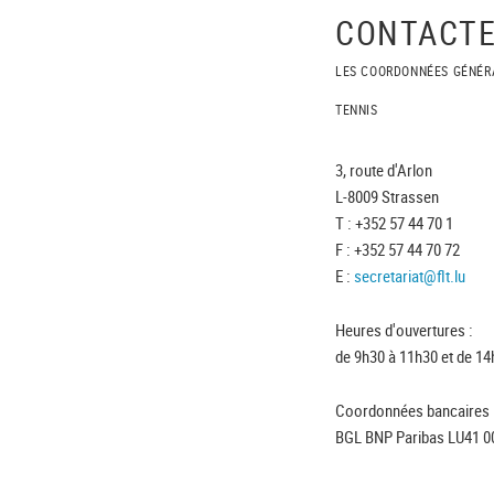
CONTACTE
LES COORDONNÉES GÉNÉR
TENNIS
3, route d'Arlon
L-8009 Strassen
T : +352 57 44 70 1
F : +352 57 44 70 72
E :
secretariat@flt.lu
Heures d'ouvertures :
de 9h30 à 11h30 et de 14
Coordonnées bancaires 
BGL BNP Paribas LU41 0