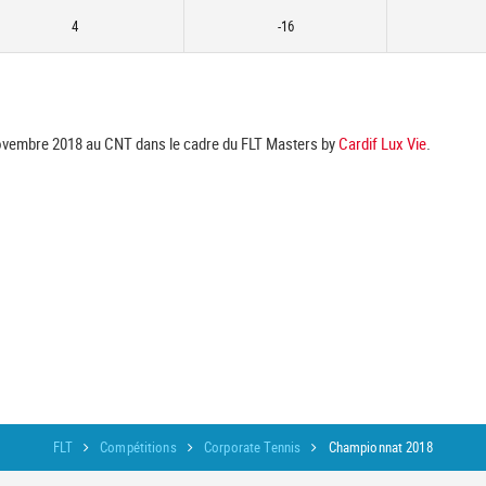
4
-16
novembre 2018 au CNT dans le cadre du FLT Masters by
Cardif Lux Vie
.
FLT
Compétitions
Corporate Tennis
Championnat 2018