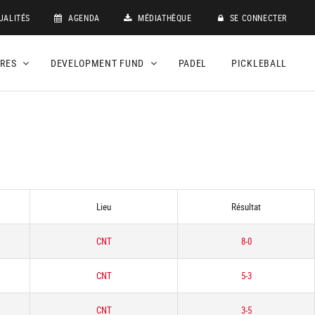
UALITÉS
AGENDA
MÉDIATHÈQUE
SE CONNECTER
DRES
DEVELOPMENT FUND
PADEL
PICKLEBALL
Lieu
Résultat
CNT
8-0
CNT
5-3
CNT
3-5