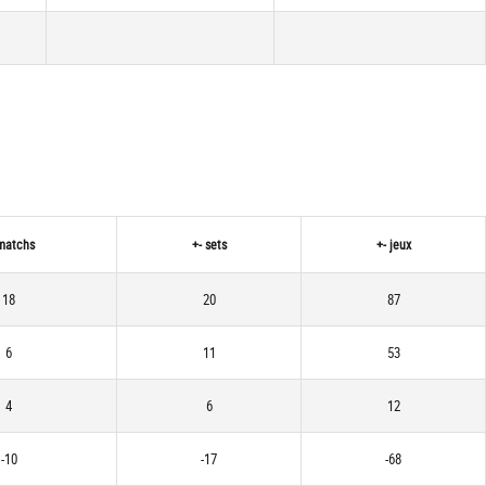
matchs
+- sets
+- jeux
18
20
87
6
11
53
4
6
12
-10
-17
-68