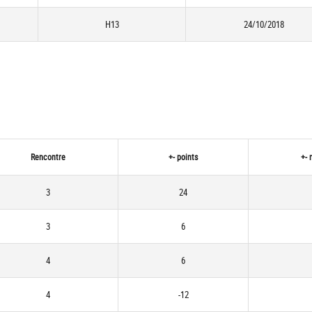
H13
24/10/2018
Rencontre
+- points
+- 
3
24
3
6
4
6
4
-12