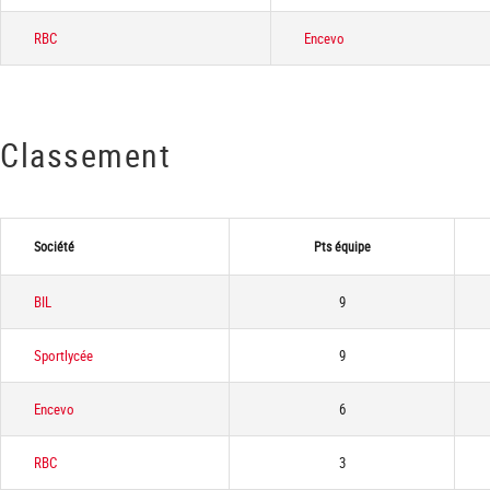
RBC
Encevo
Classement
Société
Pts équipe
BIL
9
Sportlycée
9
Encevo
6
RBC
3