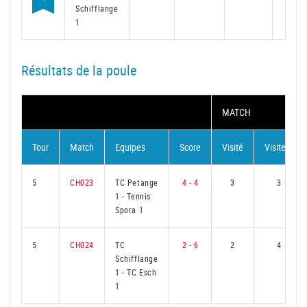
Schifflange
1
Résultats de la poule
MATCH
Tour
Match
Equipes
Score
Visité
Visiteur
5
CH023
TC Petange
4 - 4
3
3
1
-
Tennis
Spora 1
5
CH024
TC
2 - 6
2
4
Schifflange
1
-
TC Esch
1