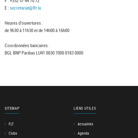
F : +352 57 44 70 72
E :
secretariat@flt.lu
Heures d'ouvertures :
de 9h30 à 11h30 et de 14h00 à 16h00
Coordonnées bancaires :
BGL BNP Paribas LU41 0030 7000 0183 0000
SITEMAP
LIENS UTILES
FLT
Actualités
Clubs
Agenda