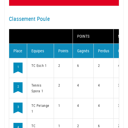
Classement Poule
POINTS
MATC
Place
Equipes
Points
Gagnés
Perdus
Gagné
TC Esch 1
2
6
2
4
1
Tennis
2
4
4
3
2
Spora 1
TC Petange
1
4
4
3
3
1
TC
1
2
6
2
4