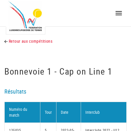
Toggle
naviga
Retour aux compétitions
Bonnevoie 1 - Cap on Line 1
Résultats
Numéro du
Tour
Date
Interclub
match
12G035
5
2022-05-
Interclubs 2022 - U12