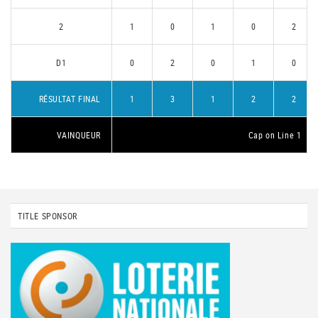
2
1
0
1
0
2
D1
0
2
0
1
0
RÉSULTAT FINAL
1
3
1
2
2
VAINQUEUR
Cap on Line 1
TITLE SPONSOR