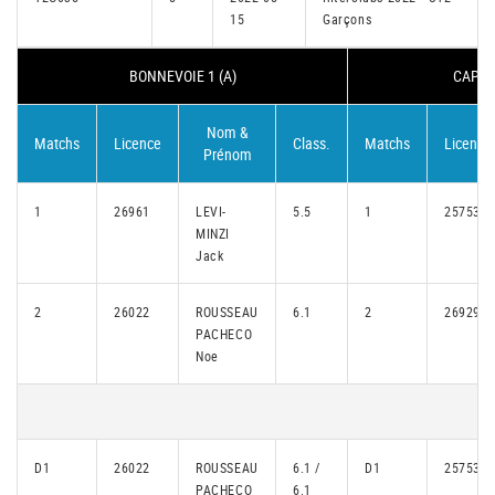
15
Garçons
BONNEVOIE 1 (A)
CAP ON
Nom &
Matchs
Licence
Class.
Matchs
Licence
Prénom
1
26961
LEVI-
5.5
1
25753
MINZI
Jack
2
26022
ROUSSEAU
6.1
2
26929
PACHECO
Noe
D1
26022
ROUSSEAU
6.1 /
D1
25753
PACHECO
6.1