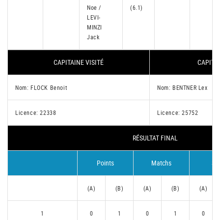
Noe /
(6.1)
LEVI-
MINZI
Jack
CAPITAINE VISITÉ
CAPITAI
Nom: FLOCK Benoit
Nom: BENTNER Lex
Licence: 22338
Licence: 25752
RÉSULTAT FINAL
Points
Matchs
Se
(A)
(B)
(A)
(B)
(A)
1
0
1
0
1
0