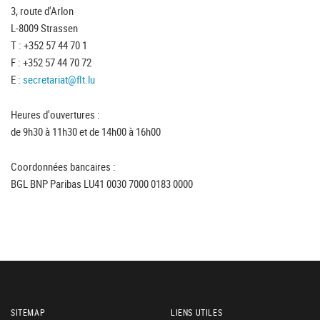
3, route d'Arlon
L-8009 Strassen
T : +352 57 44 70 1
F : +352 57 44 70 72
E :
secretariat@flt.lu
Heures d'ouvertures :
de 9h30 à 11h30 et de 14h00 à 16h00
Coordonnées bancaires :
BGL BNP Paribas LU41 0030 7000 0183 0000
SITEMAP
LIENS UTILES