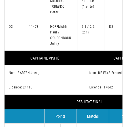
Mathias /
/ 1.elite
TOREBKO
(1.elite)
Peter
D3
11478
HOFFMANN
2.1 / 2.2
D3
Paul /
(2.1)
GOUDENBOUR
Johny
CAPITAINE VISITÉ
CAPITAI
Nom: BARZEN Joerg
Nom: DE FAYS Frederic
Licence: 21110
Licence: 17042
RÉSULTAT FINAL
Points
Matchs
Set