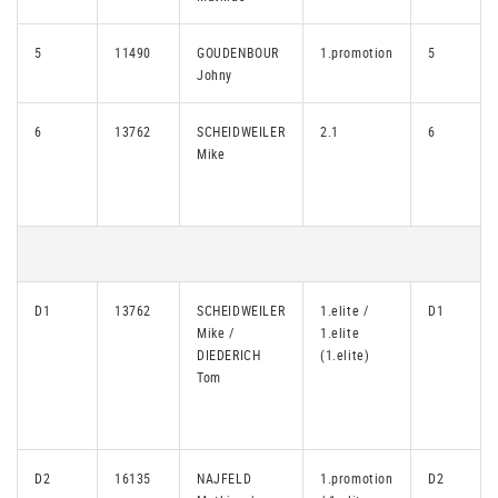
5
11490
GOUDENBOUR
1.promotion
5
Johny
6
13762
SCHEIDWEILER
2.1
6
Mike
D1
13762
SCHEIDWEILER
1.elite /
D1
Mike /
1.elite
DIEDERICH
(1.elite)
Tom
D2
16135
NAJFELD
1.promotion
D2