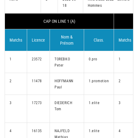
18
Hommes
CAP ON LINE 1 (A)
Nom &
Matchs
Licence
Class.
Matchs
Prénom
1
23572
TOREBKO
0.pro
1
Peter
2
11478
HOFFMANN
1.promotion
2
Paul
3
17273
DIEDERICH
1.elite
3
Tom
4
16135
NAJFELD
1.elite
4
Mathias