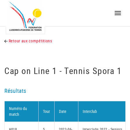
Toggle
naviga
Retour aux compétitions
Cap on Line 1 - Tennis Spora 1
Résultats
Numéro du
Tour
Date
Interclub
match
H018
5
2022-06-
Interclubs 2022 - Seniors