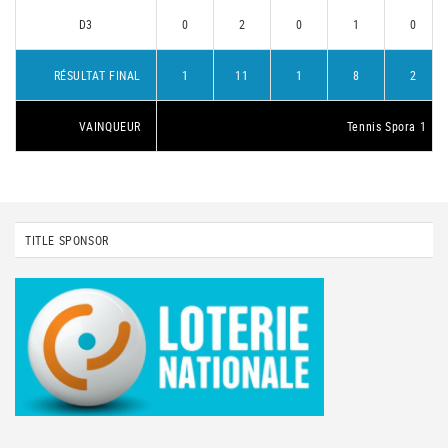
D3
0
2
0
1
0
RÉSULTAT FINAL
1
11
1
8
2
VAINQUEUR
Tennis Spora 1
TITLE SPONSOR