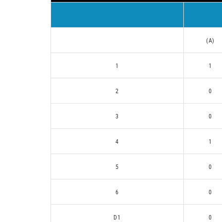
(A)
1
1
2
0
3
0
4
1
5
0
6
0
D1
0