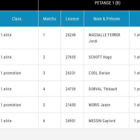
PETANGE 1 (B)
Class.
Matchs
Licence
Nom & Prénom
1.elite
1
26249
MASSALLE FERRER
1.e
Jordi
1.elite
2
27655
SCHOTT Hugo
1.e
1.promotion
3
26331
COOL Dorian
1.e
1.elite
4
24759
DORVAL Thibault
1.p
1.promotion
5
21450
MORIS Jason
1.e
1.elite
6
24901
MESSIN Gaylord
1.p