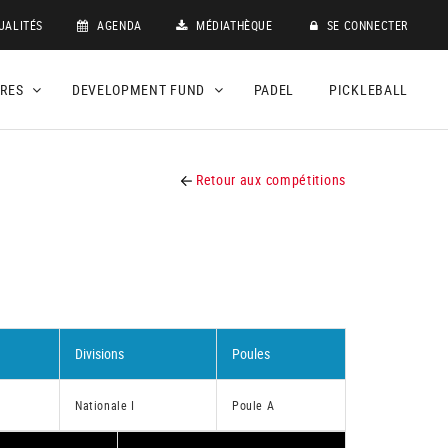
UALITÉS
AGENDA
MÉDIATHÈQUE
SE CONNECTER
DRES
DEVELOPMENT FUND
PADEL
PICKLEBALL
Retour aux compétitions
Divisions
Poules
Nationale I
Poule A