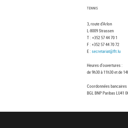
TENNIS
3, route d'Arlon
L-8009 Strassen
T : +352 57 44 70 1
F : +352 57 44 70 72
E :
secretariat@flt.lu
Heures d'ouvertures :
de 9h30 à 11h30 et de 14
Coordonnées bancaires 
BGL BNP Paribas LU41 0