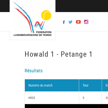
Howald 1 - Petange 1
Résultats
Numéro du match
Tour
D
H020
5
2