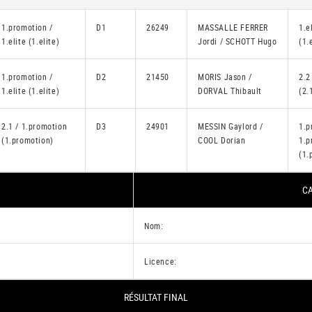
1.promotion /
D1
26249
MASSALLE FERRER
1.e
1.elite (1.elite)
Jordi / SCHOTT Hugo
(1.
1.promotion /
D2
21450
MORIS Jason /
2.2
1.elite (1.elite)
DORVAL Thibault
(2.
2.1 / 1.promotion
D3
24901
MESSIN Gaylord /
1.p
(1.promotion)
COOL Dorian
1.p
(1.
CA
Nom:
Licence:
RÉSULTAT FINAL