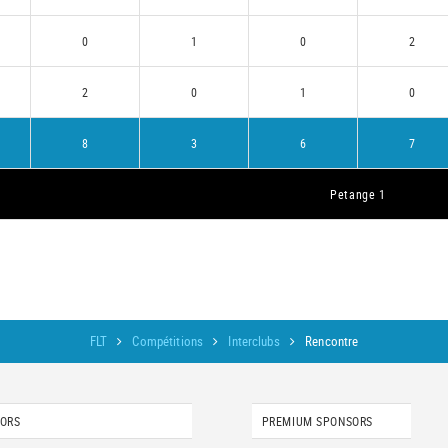
0
1
0
2
2
0
1
0
8
3
6
7
Petange 1
FLT
Compétitions
Interclubs
Rencontre
SORS
PREMIUM SPONSORS