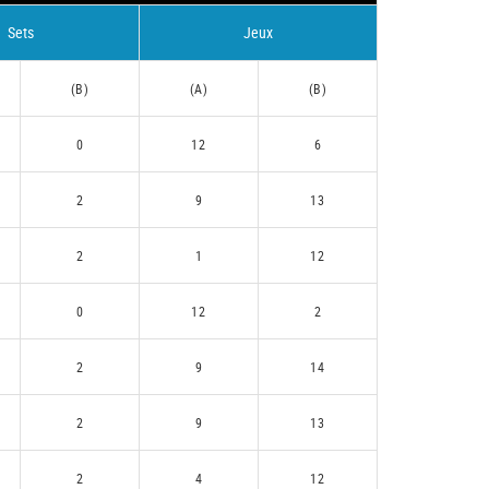
Sets
Jeux
(B)
(A)
(B)
0
12
6
2
9
13
2
1
12
0
12
2
2
9
14
2
9
13
2
4
12