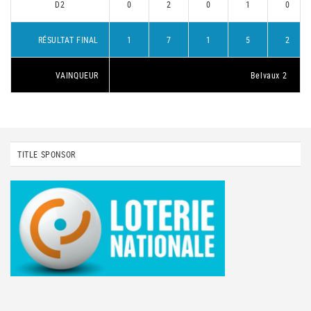
D2
0
2
0
1
0
RÉSULTAT FINAL
1
7
1
5
2
VAINQUEUR
Belvaux 2
TITLE SPONSOR