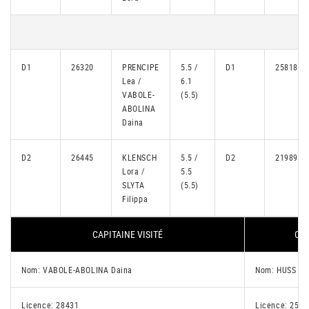
D1
26320
PRENCIPE
5.5 /
D1
25818
Lea /
6.1
VABOLE-
(5.5)
ABOLINA
Daina
D2
26445
KLENSCH
5.5 /
D2
21989
Lora /
5.5
SLYTA
(5.5)
Filippa
CAPITAINE VISITÉ
CAP
Nom: VABOLE-ABOLINA Daina
Nom: HUSS Zo
Licence: 28431
Licence: 2548