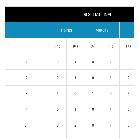
RÉSULTAT FINAL
Points
Matchs
Se
(A)
(B)
(A)
(B)
(A)
1
0
1
0
1
0
2
0
1
0
1
0
3
1
0
1
0
2
4
0
1
0
1
0
D1
0
2
0
1
0