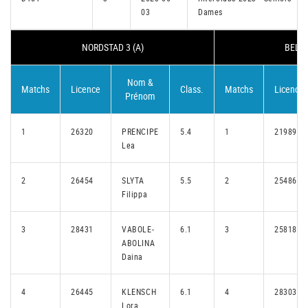
03
Dames
NORDSTAD 3 (A)
BELVA
Nom &
Matchs
Licence
Class.
Matchs
Licence
Prénom
1
26320
PRENCIPE
5.4
1
21989
Lea
2
26454
SLYTA
5.5
2
25486
Filippa
3
28431
VABOLE-
6.1
3
25818
ABOLINA
Daina
4
26445
KLENSCH
6.1
4
28303
Lora