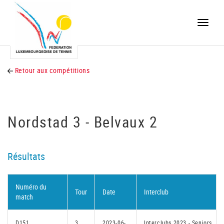
Toggle
naviga
Retour aux compétitions
Nordstad 3 - Belvaux 2
Résultats
Numéro du
Tour
Date
Interclub
match
D151
3
2023-06-
Interclubs 2023 - Seniors