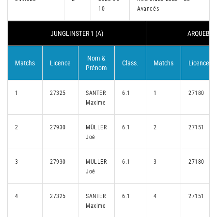
10
Avancés
JUNGLINSTER 1 (A)
ARQUEBUSI
Nom &
Matchs
Licence
Class.
Matchs
Licence
Prénom
1
27325
SANTER
6.1
1
27180
Maxime
2
27930
MÜLLER
6.1
2
27151
Joé
3
27930
MÜLLER
6.1
3
27180
Joé
4
27325
SANTER
6.1
4
27151
Maxime