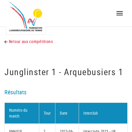
Toggle
naviga
Retour aux compétitions
Junglinster 1 - Arquebusiers 1
Résultats
Numéro du
Tour
Date
Interclub
match
8MA028
2
2023-06-
Interclubs 2023 - U8