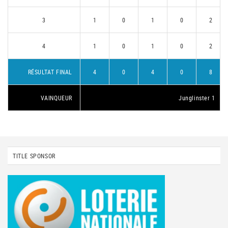
3
1
0
1
0
2
4
1
0
1
0
2
RÉSULTAT FINAL
4
0
4
0
8
VAINQUEUR
Junglinster 1
TITLE SPONSOR