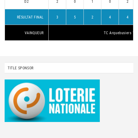
D2
2
0
1
0
2
RÉSULTAT FINAL
3
5
2
4
4
VAINQUEUR
TC Arquebusiers 1
TITLE SPONSOR