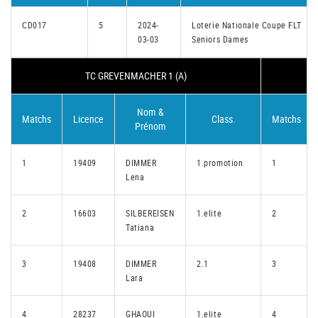
CD017
5
2024-
Loterie Nationale Coupe FLT
03-03
Seniors Dames
TC GREVENMACHER 1 (A)
Nom &
Matchs
Licence
Class.
Matchs
Prénom
1
19409
DIMMER
1.promotion
1
Lena
2
16603
SILBEREISEN
1.elite
2
Tatiana
3
19408
DIMMER
2.1
3
Lara
4
28237
GHAOUI
1.elite
4