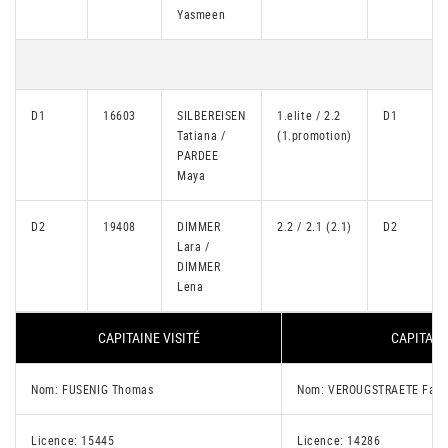
Yasmeen
D1
16603
SILBEREISEN
1.elite / 2.2
D1
Tatiana /
(1.promotion)
PARDEE
Maya
D2
19408
DIMMER
2.2 / 2.1 (2.1)
D2
Lara /
DIMMER
Lena
CAPITAINE VISITÉ
CAPITAIN
Nom: FUSENIG Thomas
Nom: VEROUGSTRAETE Fabi
Licence: 15445
Licence: 14286