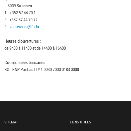
L-8009 Strassen
T : +352 57 44 70 1
F : +352 57 44 70 72
E :
secretariat@flt.lu
Heures d'ouvertures :
de 9h30 à 11h30 et de 14h00 à 16h00
Coordonnées bancaires :
BGL BNP Paribas LU41 0030 7000 0183 0000
SITEMAP
LIENS UTILES