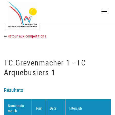
Toggle
naviga
Retour aux compétitions
TC Grevenmacher 1 - TC
Arquebusiers 1
Résultats
Numéro du
Tour
Date
Interclub
match