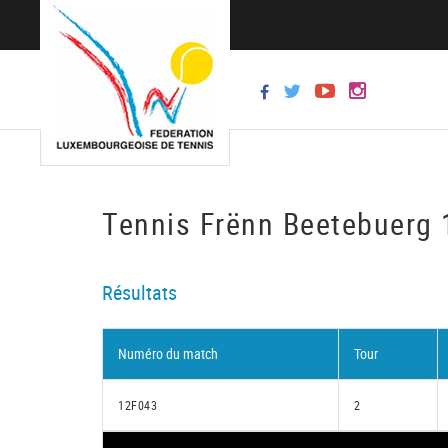
Tennis Frënn Beetebuerg 
Résultats
Numéro du match
Tour
12F043
2