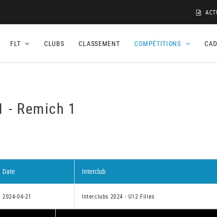
ACT
FLT
CLUBS
CLASSEMENT
COMPÉTITIONS
CA
1 - Remich 1
Date
Interclub
2024-04-21
Interclubs 2024 - U12 Filles