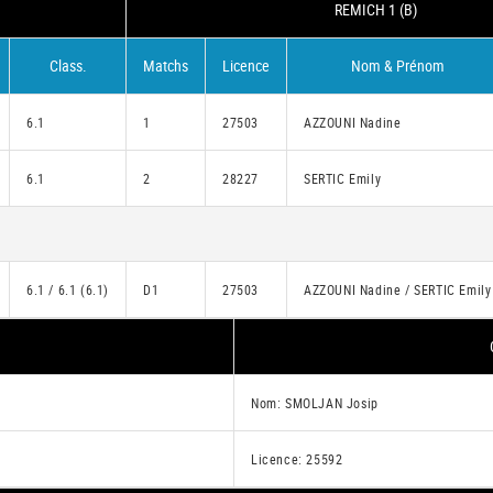
REMICH 1 (B)
Class.
Matchs
Licence
Nom & Prénom
6.1
1
27503
AZZOUNI Nadine
6.1
2
28227
SERTIC Emily
6.1 / 6.1 (6.1)
D1
27503
AZZOUNI Nadine / SERTIC Emily
Nom: SMOLJAN Josip
Licence: 25592