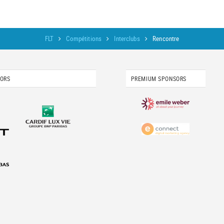
FLT
Compétitions
Interclubs
Rencontre
SORS
PREMIUM SPONSORS