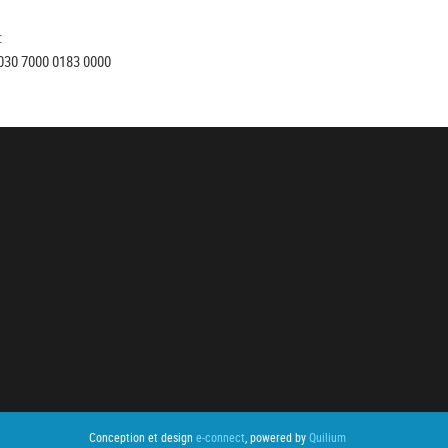
:
030 7000 0183 0000
Conception et design
e-connect
, powered by
Quilium