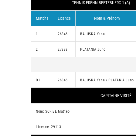
TENNIS FRËNN BEETEBUERG 1 (A)
Matchs
Licence
Nom & Prénom
1
26846
BALUSKA Yana
2
27338
PLATANIA Juno
D1
26846
BALUSKA Yana / PLATANIA Juno
CAPITAINE VISITÉ
Nom: SCRIBE Matteo
Licence: 29113