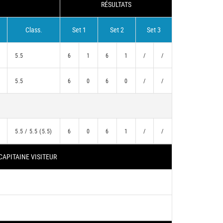
RÉSULTATS
Class.
Set 1
Set 2
Set 3
5.5
6
1
6
1
/
/
5.5
6
0
6
0
/
/
5.5 / 5.5 (5.5)
6
0
6
1
/
/
CAPITAINE VISITEUR