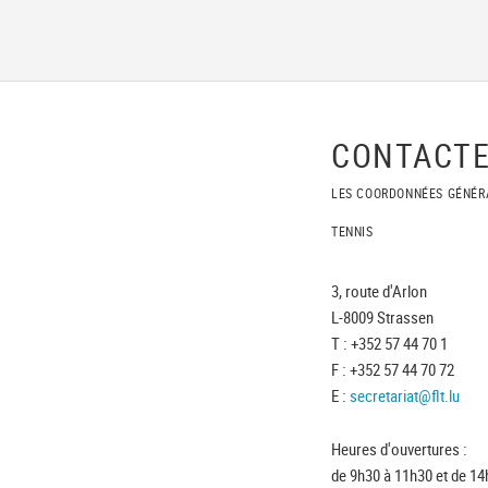
CONTACTE
LES COORDONNÉES GÉNÉR
TENNIS
3, route d'Arlon
L-8009 Strassen
T : +352 57 44 70 1
F : +352 57 44 70 72
E :
secretariat@flt.lu
Heures d'ouvertures :
de 9h30 à 11h30 et de 14