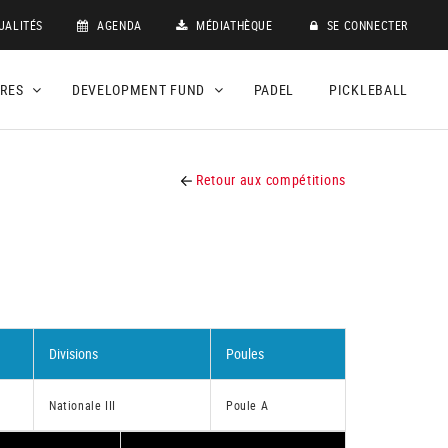
UALITÉS
AGENDA
MÉDIATHÈQUE
SE CONNECTER
DRES
DEVELOPMENT FUND
PADEL
PICKLEBALL
Retour aux compétitions
Divisions
Poules
Nationale III
Poule A