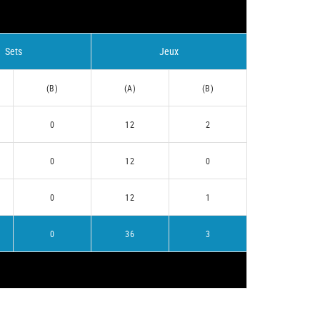
Sets
Jeux
(B)
(A)
(B)
0
12
2
0
12
0
0
12
1
0
36
3