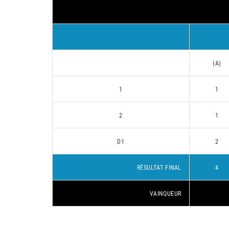
(A)
1
1
2
1
D1
2
RÉSULTAT FINAL
4
VAINQUEUR