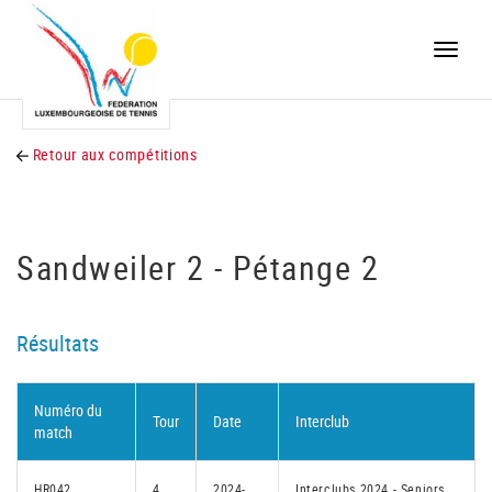
Toggle
naviga
Retour aux compétitions
Sandweiler 2 - Pétange 2
Résultats
Numéro du
Tour
Date
Interclub
match
HR042
4
2024-
Interclubs 2024 - Seniors