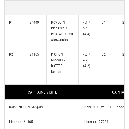
D1
24449
BOVOLIN
4.1 /
D1
243
Riccardo /
5.4
PORTACOLONE
(4.4)
Alessandro
D2
21165
PICHON
4.3 /
D2
252
Gregory /
4.2
DATTEE
(4.2)
Romain
CAPITAINE VISITÉ
CAPITAINE
Nom: PICHON Gregory
Nom: BOURMECHE Sleheddi
Licence: 21165
Licence: 27224