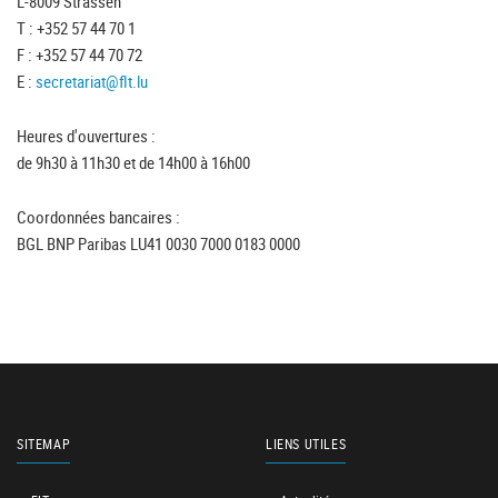
L-8009 Strassen
T : +352 57 44 70 1
F : +352 57 44 70 72
E :
secretariat@flt.lu
Heures d'ouvertures :
de 9h30 à 11h30 et de 14h00 à 16h00
Coordonnées bancaires :
BGL BNP Paribas LU41 0030 7000 0183 0000
SITEMAP
LIENS UTILES