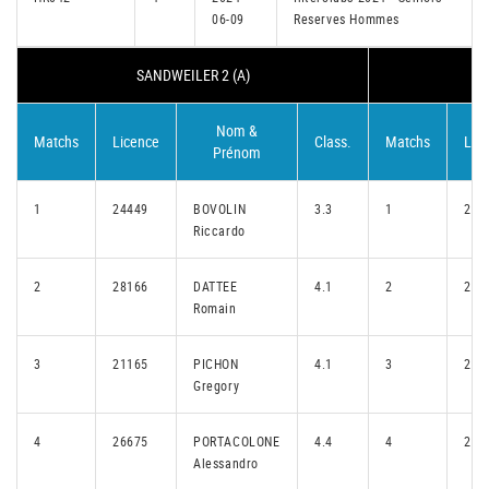
06-09
Reserves Hommes
SANDWEILER 2 (A)
Nom &
Matchs
Licence
Class.
Matchs
Lic
Prénom
1
24449
BOVOLIN
3.3
1
252
Riccardo
2
28166
DATTEE
4.1
2
263
Romain
3
21165
PICHON
4.1
3
272
Gregory
4
26675
PORTACOLONE
4.4
4
243
Alessandro